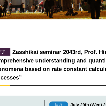
Zasshikai seminar 2043rd, Prof. Hi
終了
prehensive understanding and quantita
nomena based on rate constant calcula
ocesses”
July 29th (Wed) 2
日時