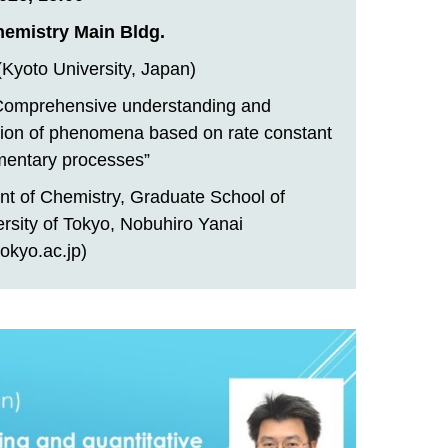
hemistry Main Bldg.
 (Kyoto University, Japan)
 Comprehensive understanding and
ction of phenomena based on rate constant
ementary processes”
nt of Chemistry, Graduate School of
rsity of Tokyo, Nobuhiro Yanai
okyo.ac.jp)