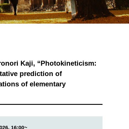
ronori Kaji, “Photokineticism:
tive prediction of
tions of elementary
026, 16:00~