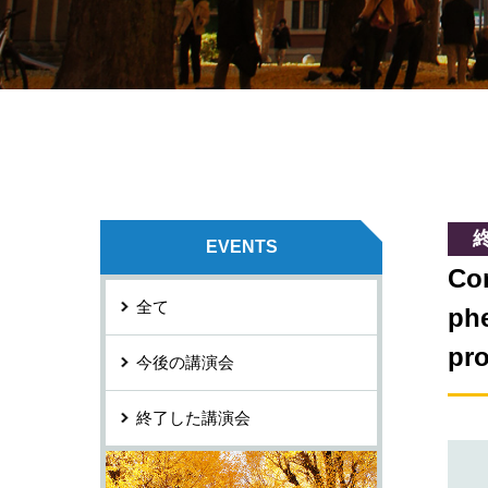
EVENTS
Com
全て
phe
pr
今後の講演会
終了した講演会