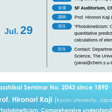
5F Auditorium, C
会場
Prof. Hironori Kaji
講師
29
“Photokineticism:
演目
Jul.
quantitative predi
calculations of el
Contact: Departme
担当
Science, The Unive
(yanai@chem.s.u-t