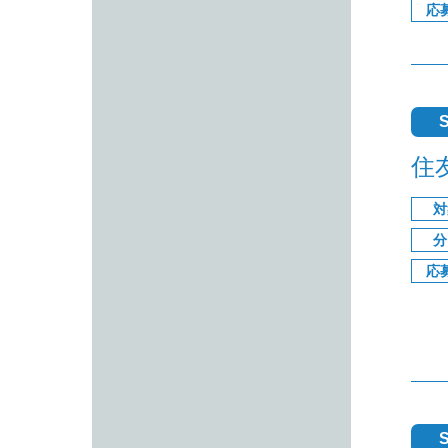
応
S
住
対
分
応
S