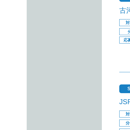
古
対
応
S
J
対
分