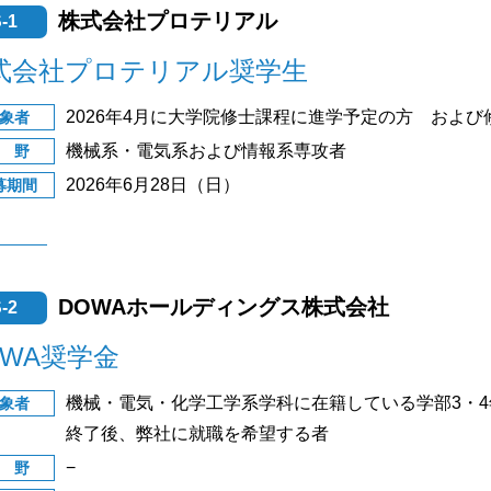
株式会社プロテリアル
-1
式会社プロテリアル奨学生
2026年4月に大学院修士課程に進学予定の方 およ
象者
機械系・電気系および情報系専攻者
 野
2026年6月28日（日）
募期間
DOWAホールディングス株式会社
-2
OWA奨学金
機械・電気・化学工学系学科に在籍している学部3・
象者
終了後、弊社に就職を希望する者
−
 野