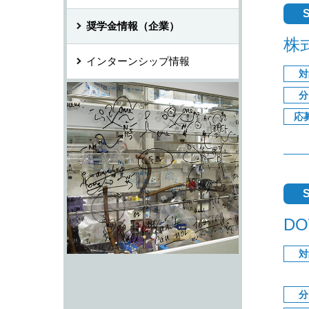
S
奨学金情報（企業）
株
インターンシップ情報
対
分
応
S
D
対
分