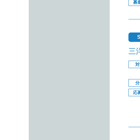
募
S
三
対
分
応