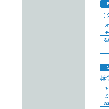
S
（
対
分
応
S
奨
対
分
応