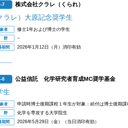
株式会社クラレ（くられ）
-7
クラレ）大原記念奨学生
修士1年および博士の学生
象者
−
 野
2026年1月12日（月）消印有効
募期間
公益信託 化学研究者育成MC奨学基金
-8
学生
申請時博士後期課程１年生が対象：給付は博士後期課
象者
化学を専攻する大学院生
 野
2026年5月29日（金）（当日消印有効）
募期間