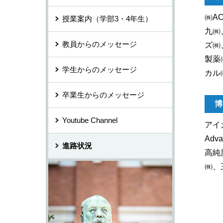
㈱A
授業案内（学部3・4年生）
九㈱
教員からのメッセージ
ズ㈱
製薬
学生からのメッセージ
カル
卒業生からのメッセージ
博
Youtube Channel
アイカ
Adv
進路状況
高純
㈱、