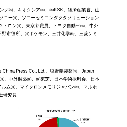
ィング㈱、キオクシア㈱、㈱KSK、経済産業省、山
、ソニー㈱、ソニーセミコンダクタソリューション
クトロン㈱、東京都職員、トヨタ自動車㈱、中外
日野市役所、㈱ポケモン、三井化学㈱、三菱ケミ
 Press Co., Ltd.、塩野義製薬㈱、Japan
化学㈱、第一三共㈱、中外製薬㈱、㈱東芝、日本学術振興会、日本
富士フイルム㈱、マイクロンメモリジャパン㈱、マルホ
士研究員