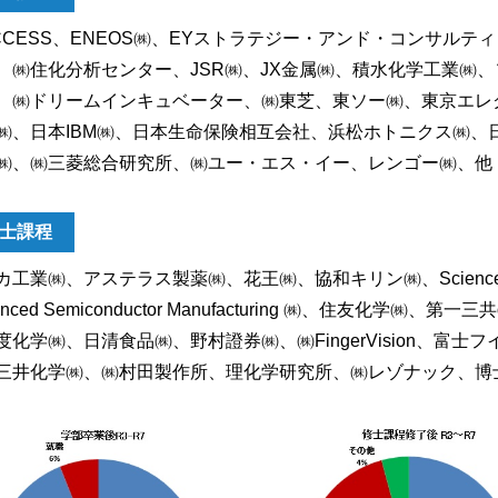
CCESS、ENEOS㈱、EYストラテジー・アンド・コンサルテ
、㈱住化分析センター、JSR㈱、JX金属㈱、積水化学工業㈱
、㈱ドリームインキュベーター、㈱東芝、東ソー㈱、東京エレ
㈱、日本IBM㈱、日本生命保険相互会社、浜松ホトニクス㈱、
㈱、㈱三菱総合研究所、㈱ユー・エス・イー、レンゴー㈱、他
士課程
工業㈱、アステラス製薬㈱、花王㈱、協和キリン㈱、Science China
anced Semiconductor Manufacturing ㈱、住友
度化学㈱、日清食品㈱、野村證券㈱、㈱FingerVision、
三井化学㈱、㈱村田製作所、理化学研究所、㈱レゾナック、博