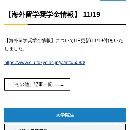
【海外留学奨学金情報】 11/19
【海外留学奨学金情報】について
HP
更新
(11/19
付
)
をいた
しました。
https://www.s.u-tokyo.ac.jp/ja/info/6383/
「その他」記事一覧
大学院生