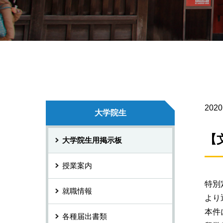
2020
大学院生
【
大学院生用掲示板
授業案内
特別
就職情報
より
本件
各種届出書類