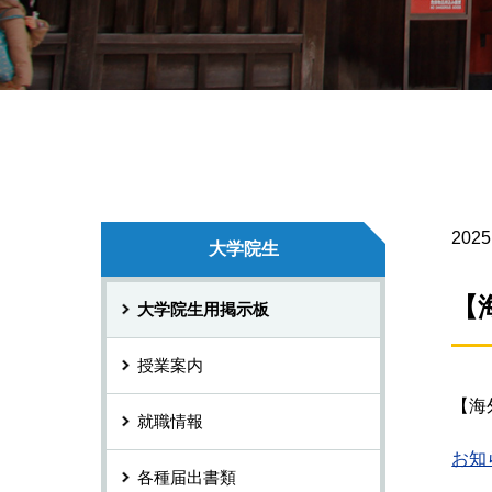
2025
大学院生
【
大学院生用掲示板
授業案内
【海
就職情報
お知ら
各種届出書類