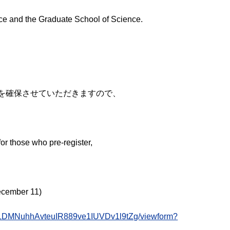
nce and the Graduate School of Science.
を確保させていただきますので、
for those who pre-register,
mber 11)
9LDMNuhhAvteuIR889ve1IUVDv1l9tZg/viewform?