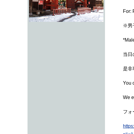
For: 
※男
*Male
当日
是非
You c
We en
フォー
http