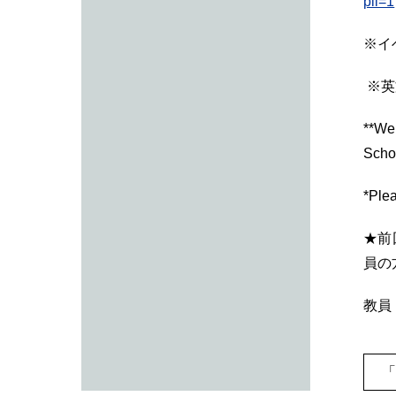
pli=1
※イ
※英
**We
Schoo
*Plea
★前
員の
教員