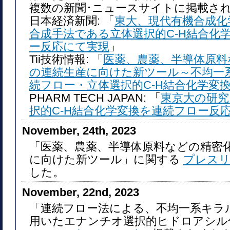
複数の新聞･ニュースサイトに掲載さ
日本経済新聞: 「
東大、現代有機合成化
合成手法である立体選択的C-H結合化
ー反応にて実現
」
Tii技術情報: 「
医薬、農薬、半導体原料
の連続生産に向けた新ツール～不均一
続フロー・立体選択的C-H結合化学変
PHARM TECH JAPAN: 「
東京大の研究
択的C-H結合化学変換を連続フロー反
November, 24th, 2023
「医薬、農薬、半導体原料などの精密
に向けた新ツール」に関する
プレス
した。
November, 22nd, 2023
「連続フロー法による、不均一系キラ
用いたエナンチオ選択的ヒドロアシル