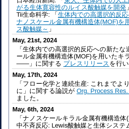
日本経済新聞: 「
東大、生体内での人工
がる生体寛容性のルイス酸触媒を開発
Tii生命科学: 「
生体内での高選択的反応
ナノスケール金属有機構造体(MOF)
ス酸触媒～
」
May, 21st, 2024
「生体内での高選択的反応への新たな
ール金属有機構造体(MOF)を用いた
――」に関する
プレスリリース
を行
May, 17th, 2024
「フロー化学と連続生産: これまでよ
に」に関する論説が
Org. Process Res.
ました。
May, 6th, 2024
「ナノスケールキラル金属有機構造体(
中不斉反応: Lewis酸触媒と生体シス