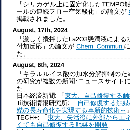
「シリカゲル上に固定化したTEMPO
ールの連続フロー空気酸化」の論文が
掲載されました。
August, 17th, 2024
「激しく攪拌したLa2O3懸濁液によ
付加反応」の論文が
Chem. Commun.
た。
August, 6th, 2024
「キラルルイス酸の加水分解抑制のた
の研究が複数の新聞･ニュースサイト
た。
日本経済新聞: 「
東大、自己修復する触
Tii技術情報研究所: 「
自己修復する触媒
媒の長寿命化を実現する革新的技術～
TECH+: 「
東大、失活後に外部からエ
くても自己修復する触媒を開発
」