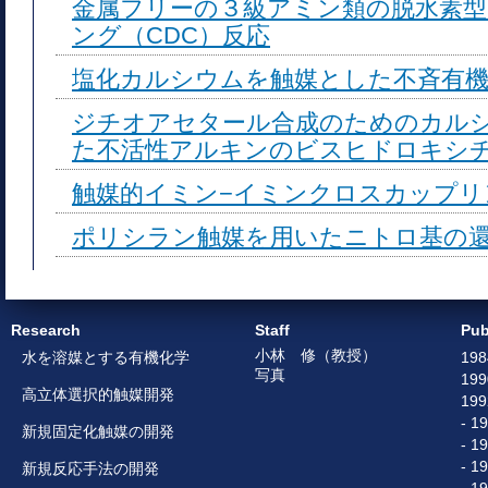
金属フリーの３級アミン類の脱水素
ング（CDC）反応
塩化カルシウムを触媒とした不斉有機
ジチオアセタール合成のためのカル
た不活性アルキンのビスヒドロキシ
触媒的イミン−イミンクロスカップリ
ポリシラン触媒を用いたニトロ基の
Research
Staff
Pub
小林 修（教授）
水を溶媒とする有機化学
198
写真
199
高立体選択的触媒開発
199
- 1
新規固定化触媒の開発
- 1
- 1
新規反応手法の開発