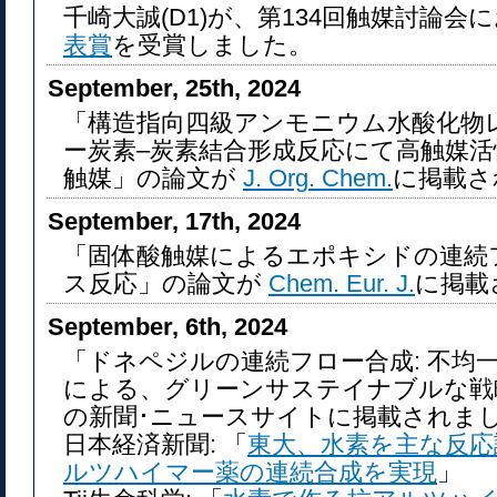
千崎大誠(D1)が、第134回触媒討論会
表賞
を受賞しました。
September, 25th, 2024
「構造指向四級アンモニウム水酸化物レ
ー炭素–炭素結合形成反応にて高触媒
触媒」の論文が
J. Org. Chem.
に掲載さ
September, 17th, 2024
「固体酸触媒によるエポキシドの連続
ス反応」の論文が
Chem. Eur. J.
に掲載
September, 6th, 2024
「ドネペジルの連続フロー合成: 不均
による、グリーンサステイナブルな戦
の新聞･ニュースサイトに掲載されま
日本経済新聞: 「
東大、水素を主な反応
ルツハイマー薬の連続合成を実現
」