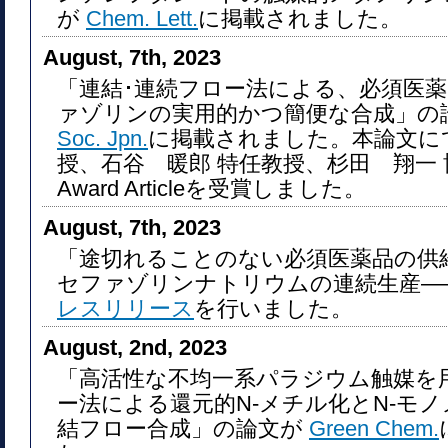
が
Chem. Lett.
に掲載されました。
August, 7th, 2023
「連結･連続フロー法による、必須医薬
ァゾリンの実用的かつ簡便な合成」の
Soc. Jpn.
に掲載されました。本論文に
授、石谷 暖郎 特任教授、杉田 翔一 
Award Articleを受賞しました。
August, 7th, 2023
「途切れることのない必須医薬品の供
セファゾリンナトリウムの連続生産―
レスリリース
を行いました。
August, 2nd, 2023
「高活性な不均一系パラジウム触媒を
ー法による還元的N-メチル化とN-モ
結フロー合成」の論文が
Green Chem.