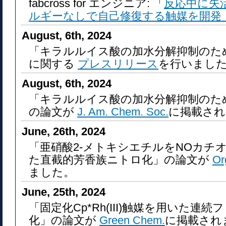
fabcross for エンジニア: 「
反応中に失
ルギーなしで自己修復する触媒を開発
August, 6th, 2024
「キラルルイス酸の加水分解抑制のた
に関する
プレスリリース
を行いまし
August, 6th, 2024
「キラルルイス酸の加水分解抑制のた
の論文が
J. Am. Chem. Soc.
に掲載され
June, 26th, 2024
「亜硝酸2-メトキシエチルをNOカチ
た直截的芳香族ニトロ化」の論文が
Org
ました。
June, 25th, 2024
「固定化Cp*Rh(III)触媒を用いた連続
化」の論文が
Green Chem.
に掲載され