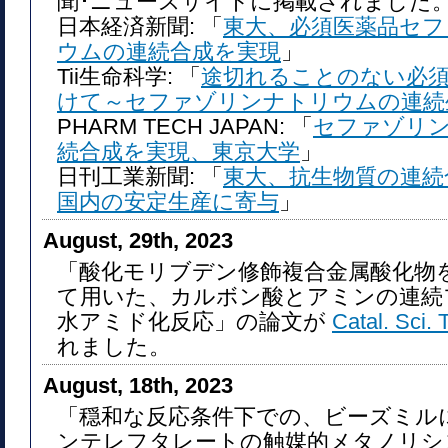
聞･ニュースサイトに掲載されました
日本経済新聞: 「
東大、必須医薬品セ
ウムの連続合成を実現
」
Tii生命科学: 「
途切れることのない必
けて～セファゾリンナトリウムの連続
PHARM TECH JAPAN: 「
セファゾリ
続合成を実現、東京大学
」
日刊工業新聞: 「
東大、抗生物質の連
国内の安定生産に寄与
」
August, 29th, 2023
「酸化モリブデン修飾複合金属酸化物
て用いた、カルボン酸とアミンの連続
水アミド化反応」の論文が
Catal. Sci. 
れました。
August, 18th, 2023
「穏和な反応条件下での、ビーズミル
ンテレフタレートの触媒的メタノリシ