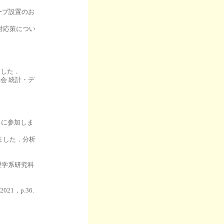
ループ設置のお
認と対応策につい
ました．
m会 統計・デ
ン）に参加しま
しました．分析
（理学系研究科
，p.36.