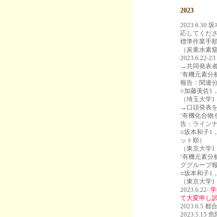
2023
2023.6
応してくだ
標準作業手順
（炭素水素
2023.6
→共同発表
‘有機元素
報告：関連分
○加藤美佐1
（埼玉大学1
→口頭発表
‘有機化合
告：ラインナ
○坂本和子1
ット順）
（東京大学1
‘有機元素
ググループ報
○坂本和子1
（東京大学1
2023.6.22-
学
て大変申し
2023.6.
2023.5