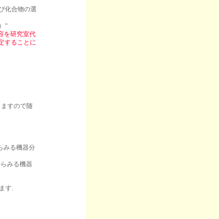
よび化合物の選
）”
容を研究室代
定することに
なりますので随
からみる機器分
からみる機器
ます.