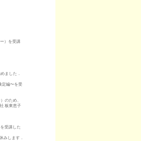
ター）を受講
始めました．
t検定編〜を受
ン）のため、
社 板東恵子
）を受講した
お休みします．