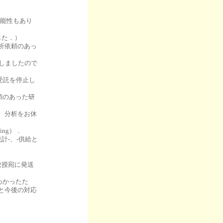
可能性もあり
した．）
分析依頼のあっ
しましたので
の受託を停止し
依頼のあった研
め、分析をお休
ing）．
計-、-供給と
教授宛に発送
がわかったた
と今後の対応