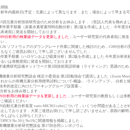
 大掃除
2.24 分析年内最終日(予定：元素によって異なります．また，場合によって早まる
1.6 第35回元素分析技術研究会のため分析をお休みします．（世話人代表を務めま
1.4 標準作業手順書（炭素水素窒素同時自動分析）第2版を作成しました．今年度
代表者宛に発送を開始しております．
CHN分析用の検量線データを更新しました．
ユーザー研究室の代表者宛に発送
さい．
.13-10.26 ソフトウェアのダウングレード作業に関連した検討のため，CHN分析
告もなくご迷惑お掛けして申し訳ございませんでした．
.1 標準作業手順書（ハロゲンおよび硫黄分析）第2版を作成しました.今年度分析
あるいは准教授宛に発送を開始しております．
.27 大学連携研究設備ネットワーク第3回技術英語研修（ライティング）受講のた
18 有機微量分析研究懇談会 検定小委員会 第2回勉強会で講演しました（Zoom Meet
れからの有機元素分析用標準試料について-概論-、-ラインアップ-、-分析と統
-抜本的改定に向けたワーキンググループ設置案-」
1-14 分析をお休み致します．
HN分析用の検量線データを更新しました．
ユーザー研究室の教授もしくは准
でご確認ください．
30 CHN自動元素分析装置 vario MICRO cubeについて，いくつか問題があること
停止しております．大変ご迷惑お掛けして申し訳ございませんが，原因の解明
，今しばらくお待ちください．
17 TOPICS No.50とNo19に関連情報を掲載しました．
11-12有機微量分析研究懇談会 第37回合同シンポジウム