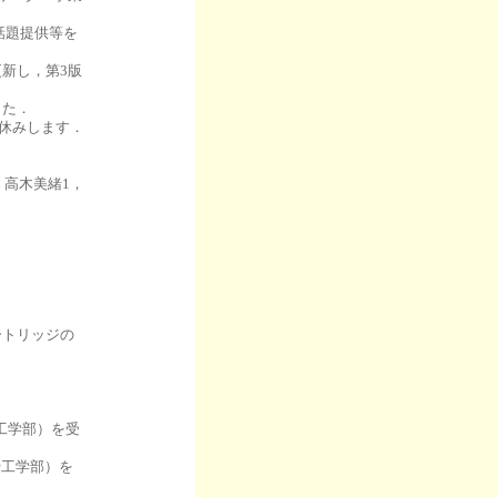
の話題提供等を
更新し，第3版
した．
お休みします．
，高木美緒1，
ートリッジの
．
@工学部）を受
@工学部）を