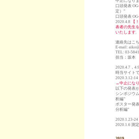
中止になりま
口頭発表 O
定）”
口頭発表 O
2020.4.8
【
表者の先生
いたします.
連絡先はこち
E-mail: aiko@
TEL: 03-
担当：坂本
2020.4
時当サイトで
2020.3.12-14
→中止になり
以下の発表が
シンポジウム
析編”
ポスター発表
分析編”
2020.1.23-24
2020.1.
2019