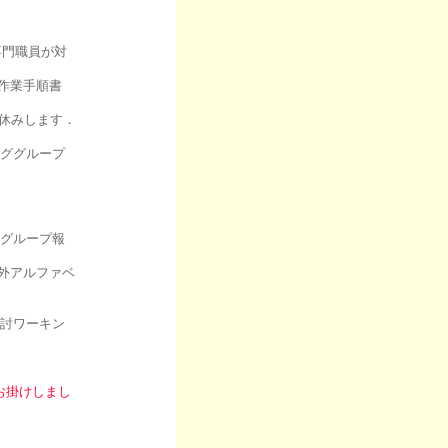
専門職員が対
作業手順書
お休みします．
ンググループ
ググループ報
以外アルファベ
検討ワーキン
お掛けしまし