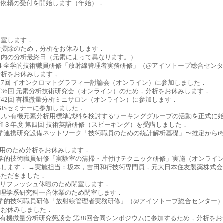
4 測定依頼の受付を開始します（年始）．
8 閉室します．
.27 大掃除のため，分析をお休みします．
.23 年内の分析最終日（元素によって異なります。）
2.13-14 全学的技術職員研修「放射線管理者実務研修」（@アイソトープ総合セン
分析をお休みします，
2.3 第37回 イオンクロマトグラフィー討論会（オンライン）に参加しました．
.19 第36回 元素分析技術研究会（オンライン）のため，分析をお休みします．
.12 第42回 有機微量分析ミニサロン（オンライン）に参加します．
8 JASISセミナーに参加しました．
1.1 新しい有機元素分析用標準試料を検討するワーキンググループの活動を正式に
28 令和３年度 第四回 技術英語研修（スピーキング）を受講しました．
.17 大学連携研究設備ネットワーク「技術職員のための統計解析基礎」〜推定から
．
6-7 所用のため分析をお休みします．
.24 全学的技術職員研修「実験室の清掃・片付けテクニック研修」実施（オンライ
します． →実施担当：坂本，吉田和行技術専門員，元大日本住友製薬株式会
いただきました．
16-18 リフレッシュ休暇のため閉室します．
10-11 理学系研究科一斉休業のため閉室します．
.13 全学的技術職員研修「放射線管理者実務研修」（@アイソトープ総合センター
をお休みしました．
.17-18 有機微量分析研究懇談会 第38回合同シンポジウムに参加するため，分析を