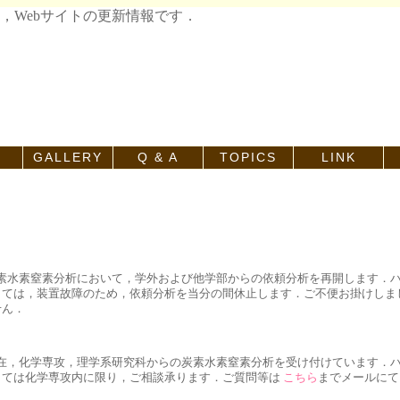
，Webサイトの更新情報です．
GALLERY
Q & A
TOPICS
LINK
.10 炭素水素窒素分析において，学外および他学部からの依頼分析を再開します．
しては，装置故障のため，依頼分析を当分の間休止します．ご不便お掛けしま
せん．
.30 現在，化学専攻，理学系研究科からの炭素水素窒素分析を受け付けています．
しては化学専攻内に限り，ご相談承ります．ご質問等は
こちら
までメールにて