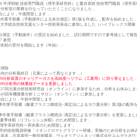
21-6.30 半澤明範 技術専門職員（理学系研究科）と藁谷英樹 技術専門職員（理学
で分析室の業務を行なっていただくことになりました．
19 都合により，午後閉室します．
.2 標準作業手順書（手動操作による灰分測定）第1版を作成し，配布を始めました
.1 埼玉大学総合技術支援センター技術発表会に参加しました（ハイフレックス開
.24 灰分測定（手動操作）の受託を始めました．試行期間ですので参考値として報
 57 参照．
4 測定依頼の受付を開始します（年始）．
 大掃除
.23 年内の分析最終日（元素によって異なります．）
HN分析装置のキャリアーガスを高純度ヘリウム（工業用）に切り替えました
CHN分析用の検量線データを更新しました．
1.18 第37回元素分析技術研究会（オンライン）に参加するため，分析をお休みし
.11 第43回有機微量分析ミニサロン（オンライン）に参加します．
.10 都合により，午前中閉室します．
.30 標準作業手順書（酸素フラスコ燃焼法−滴定法によるヨウ素分析）第2版の配布
.27 標準作業手順書（酸素フラスコ燃焼法−滴定法によるヨウ素分析）を更新しまし
18-22 夏季休暇（リフレッシュ休暇）のため閉室します．
12,15 理学系研究科一斉休業のため閉室します．
.2,9 全学的技術職員研修「イオンクロマトグラフィー研修」実施のため分析をお
：坂本，石原真悟一般技術職員，ヴェオリアジェネッツ株式会社エルガラボウ