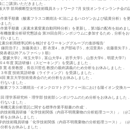
様にご講演いただきました．
.27 大阪大学 部局横断型女性技術職員ネットワーク 7月 女技オンラインランチ会
た．
.1 標準作業手順書（酸素フラスコ燃焼法−IC法によるハロゲンおよび硫黄分析）を
めました．
.1 標準作業手順書（炭素水素窒素自動同時分析）を更新し，第3版の配布を始めま
.23-24 有機微量分析研究懇談会 第39回合同シンポジウムに参加するため，分析を
を行いました．
元素分析用標準試料を検討するワーキンググループの進捗報告’
，鎌田浩子2，加藤美佐3，郡 衣里4，水戸部祐子5，水沼里美6，佐藤亜矢子3
（発表者以外アルファベット順）
，愛媛大学2，埼玉大学3，富山大学4，岩手大学5，山形大学6，明星大学7）
16 令和４年度 英語研修1（スピーキング）を受講しました．
18 西原 寛 名誉教授，長谷川哲也 教授の最終講義のため分析をお休みしました．
.9 令和３年度 技術英語研修（ライティング）を受講しました．
7-8 第4回 東京大学技術発表会のため分析をお休みしました．
を行ないました．
‘酸素フラスコ燃焼法−イオンクロマトグラフィー法における陽イオン交換カ
.4 第31回 理学系研究科・理学部 技術部シンポジウムのため分析をお休みしました
を行ないました．
‘有機元素分析受託に関する標準作業手順書の作成’．
.8 全学的技術職員研修「化学技術関係（内容不明廃棄物の分析処理コース）」（
分析をお休みしました．
.21 全学的技術職員研修「化学技術関係（内容不明廃棄物の分析処理コース）」（
め分析をお休みしました．