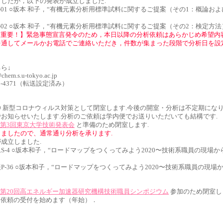
したが，以下の発表が成立しました.
G-01 ○坂本 和子，“有機元素分析用標準試料に関するご提案（その1：概論お
G-02 ○坂本 和子，“有機元素分析用標準試料に関するご提案（その2：検定方法
！重要！】緊急事態宣言発令のため，本日以降の分析依頼はあらかじめ希望内
を通してメールかお電話でご連絡いただき，件数が集まった段階で分析日を設
ら↓
chem.s.u-tokyo.ac.jp
5841-4371（転送設定済み）
.7，4.9 新型コロナウィルス対策として閉室します.今後の開室・分析は不定期に
お知らせいたします.分析のご依頼は学内便でお送りいただいても結構です.
第3回東京大学技術発表会
と準備のため閉室します.
ましたので、通常通り分析を承ります.
成立しました.
S-4 ○坂本和子，“ロードマップをつくってみよう2020〜技術系職員の現場
P-36 ○坂本和子，“ロードマップをつくってみよう2020〜技術系職員の現場
第20回高エネルギー加速器研究機構技術職員シンポジウム
参加のため閉室し
6 測定依頼の受付を始めます（年始）．