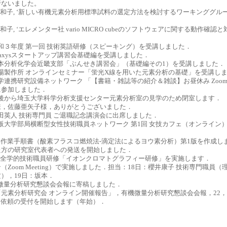
行ないました。
○坂本 和子, ‘新しい有機元素分析用標準試料の選定方法を検討するワーキンググ
坂本 和子, ‘エレメンター社 vario MICRO cubeのソフトウェアに関する動作確
14 令和３年度 第一回 技術英語研修（スピーキング）を受講しました．
19 Reaxysスタートアップ講習会基礎編を受講しました．
.14 日本分析化学会近畿支部「ぶんせき講習会」（基礎編その1）を受講しました．
.14 堀場製作所 オンラインセミナー「蛍光X線を用いた元素分析の基礎」を受講し
12 大学連携研究設備ネットワーク 「【書籍・雑誌等の紹介＆雑談】お昼休み Zoo
に参加しました．
.30 午後から埼玉大学科学分析支援センター元素分析室の見学のため閉室します．
様，佐藤亜矢子様，ありがとうございました．
26 吉田英人 技術専門員 ご退職記念講演会に出席しました．
.22 大阪大学部局横断型女性技術職員ネットワーク 第1回 女技カフェ（オンライ
.4 標準作業手順書（酸素フラスコ燃焼法-滴定法によるヨウ素分析）第1版を作成
た方の研究室代表者への発送を開始しました．
.18-19 全学的技術職員研修「イオンクロマトグラフィー研修」を実施します．
（Zoom Meeting）で実施しました．担当：18日：櫻井康子 技術専門職員
），19日：坂本．
. 有機微量分析研究懇談会会報に寄稿しました．
元素分析研究会 オンライン開催報告」，有機微量分析研究懇談会会報，22，2021
4 測定依頼の受付を開始します（年始）．