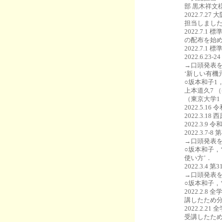
部 黒木祥文
2022.7
担当しまし
2022.7
の配布を始
2022.7
2022.6
→口頭発表
‘新しい有機
○坂本和子1
上本道久7 
（東京大学1
2022.5.
2022.3.
2022.3
2022.3.
→口頭発表
○坂本和子，
使い方’．
2022.3
→口頭発表
○坂本和子，
2022.2
講したため
2022.2
受講したた