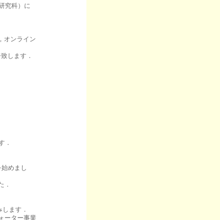
系研究科）に
．
催，オンライン
告致します．
．
ます．
を始めまし
た．
休みします．
ォーター事業