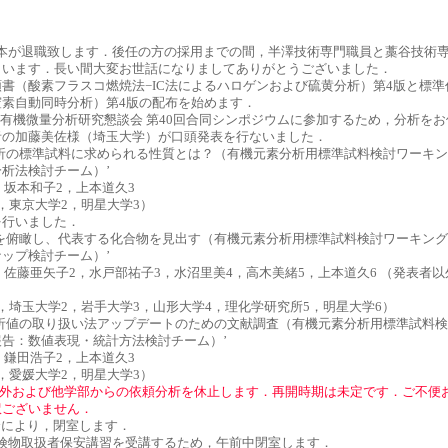
.30 坂本が退職致します．後任の方の採用までの間，半澤技術専門職員と藁谷技術
さいます．長い間大変お世話になりましてありがとうございました．
書（酸素フラスコ燃焼法−IC法によるハロゲンおよび硫黄分析）第4版と標準
窒素自動同時分析）第4版の配布を始めます．
.22-23 有機微量分析研究懇談会 第40回合同シンポジウムに参加するため，分析を
者の加藤美佐様（埼玉大学）が口頭発表を行ないました．
分析の標準試料に求められる性質とは？（有機元素分析用標準試料検討ワーキ
析法検討チーム）’
，坂本和子2，上本道久3
，東京大学2，明星大学3）
を行いました．
物を俯瞰し、代表する化合物を見出す（有機元素分析用標準試料検討ワーキン
ップ検討チーム）’
，佐藤亜矢子2，水戸部祐子3，水沼里美4，高木美緒5，上本道久6 （発表者
，埼玉大学2，岩手大学3，山形大学4，理化学研究所5，明星大学6）
分析値の取り扱い法アップデートのための文献調査（有機元素分析用標準試料
告：数値表現・統計方法検討チーム）’
，鎌田浩子2，上本道久3
，愛媛大学2，明星大学3）
外および他学部からの依頼分析を休止します．再開時期は未定です．ご不便
訳ございません．
5 都合により，閉室します．
.15 危険物取扱者保安講習を受講するため，午前中閉室します．