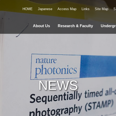
HOME
Japanese
Access Map
Links
Site Map
S
About Us
Research & Faculty
Undergr
NEWS