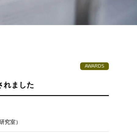
AWARDS
されました
研究室）