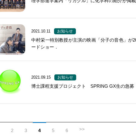
理学部進学案内「リガクル」に化学科の紹介が掲
2021.10.11
お知らせ
中村栄一特別教授が主演の映画「分子の音色」が202
ードショー．
2021.09.15
お知らせ
博士課程支援プロジェクト SPRING GX生の急募
>>
2
3
4
5
6