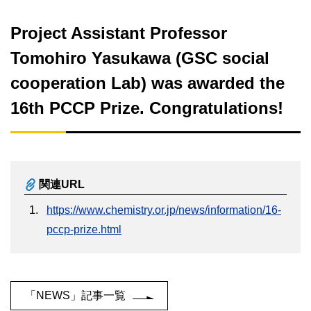
Project Assistant Professor
Tomohiro Yasukawa (GSC social
cooperation Lab) was awarded the
16th PCCP Prize. Congratulations!
関連URL
https://www.chemistry.or.jp/news/information/16-
pccp-prize.html
「NEWS」記事一覧