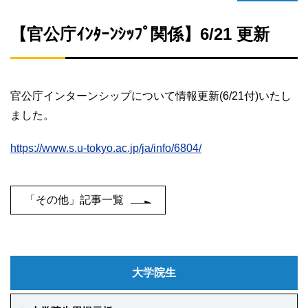
【官公庁ｲﾝﾀｰﾝｼｯﾌﾟ関係】6/21 更新
官公庁インターンシップについて情報更新
(6/21
付
)
いたし
ました。
https://www.s.u-tokyo.ac.jp/ja/info/6804/
「その他」記事一覧
大学院生