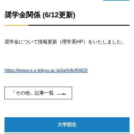
奨学金関係 (6/12更新)
奨学金について情報更新（理学系
HP
）をいたしました。
https://www.s.u-tokyo.ac.jp/ja/info/6463/
「その他」記事一覧
大学院生