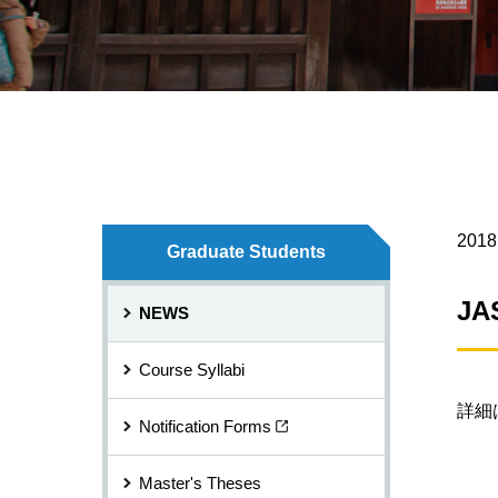
2018
Graduate Students
J
NEWS
Course Syllabi
詳細
Notification Forms
Master's Theses