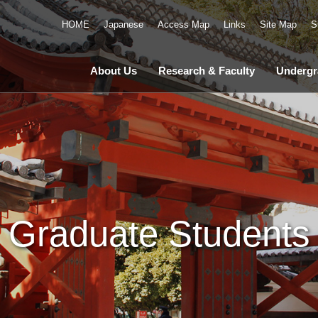
HOME
Japanese
Access Map
Links
Site Map
S
About Us
Research & Faculty
Undergr
Graduate Students