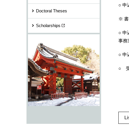
○ 
Doctoral Theses
※ 
Scholarships
○ 
事務
○ 
○ 
L