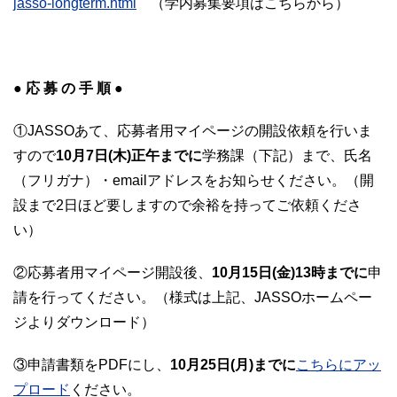
jasso-longterm.html
（学内募集要項はこちらから）
● 応 募 の 手 順 ●
①JASSOあて、応募者用マイページの開設依頼を行いま
すので
10月7日(木)正午までに
学務課（下記）まで、氏名
（フリガナ）・emailアドレスをお知らせください。（開
設まで2日ほど要しますので余裕を持ってご依頼くださ
い）
②応募者用マイページ開設後、
10月15日(金)13時までに
申
請を行ってください。（様式は上記、JASSOホームペー
ジよりダウンロード）
③申請書類をPDFにし、
10月25日(月)までに
こちらにアッ
プロード
ください。