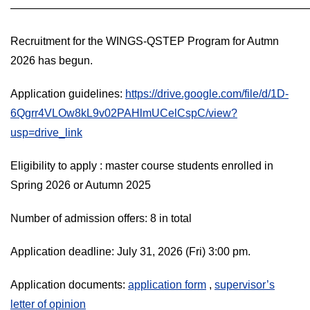
———————————————————————————
Recruitment for the WINGS-QSTEP Program for Autmn
2026 has begun.
Application guidelines:
https://drive.google.com/file/d/1D-
6Qgrr4VLOw8kL9v02PAHlmUCelCspC/view?
usp=drive_link
Eligibility to apply : master course students enrolled in
Spring 2026 or Autumn 2025
Number of admission offers: 8 in total
Application deadline: July 31, 2026 (Fri) 3:00 pm.
Application documents:
application form
,
supervisor’s
letter of opinion