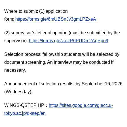
Where to submit: (1) application
form:
https://forms.gle/6mUBSnJv3gmLPZxeA
(2) supervisor’s letter of opinion (must be submitted by the
supervisor):
https://forms.gle/zaUR6PUDrc2AqPpo9
Selection process: fellowship students will be selected by
document screening. An interview may be conducted if
necessary.
Announcement of selection results: by September 16, 2026
(Wednesday).
WINGS-QSTEP HP：
https://sites.google.com/g.ecc.u-
tokyo.ac.jp/q-step/en