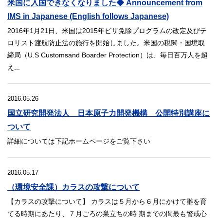
米国に入国できなくなりました◆ Announcement from
IMS in Japanese (English follows Japanese)
2016年1月21日、米国は2015年ビザ免除プログラムの改定及びテ
ロリスト渡航防止法の施行を開始しました。米国の税関・国境取
締局（U.S Customsand Boarder Protection）は、毎日百万人を超
え...
2016.05.26
国立研究開発法人 日本原子力開発機構 公開特別講座に
ついて
詳細については下記ホームページをご覧下さい
2016.05.17
（環境安全課）カラスの攻撃について
【カラスの攻撃について】 カラスは５月から６月にかけて雛を育
てる時期にあたり、７月ごろの巣立ちの時 期までの間最も警戒心